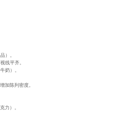
商品）。
客视线平齐。
箱牛奶）。
增加陈列密度。
克力）。