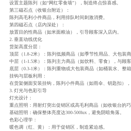
设置主题陈列（如“网红零食墙”），制造终点惊喜感。
第三磁石点（收银台附近）：
陈列高毛利小件商品，利用排队时间刺激消费。
第四磁石点（店内深处）：
放置目的性商品（如米面粮油），引导顾客深入店内。
2. 垂直动线优化
货架高度分层：
顶层（1.8-2米）：陈列低频商品（如季节性用品、大包装
中层（1-1.5米）：陈列主力商品（如饮料、零食），与顾
底层（0.3-1米）：陈列重物或大包装商品（如桶装水、整
挂钩与层板利用：
在货架侧面安装挂钩，陈列小件商品（如雨伞、钥匙扣），
3. 灯光与色彩引导
灯光设计：
重点照明：用射灯突出促销区或高毛利商品（如收银台的巧
基础照明：确保整体亮度达300-500lux，避免阴暗角落。
色彩心理学：
暖色调（红、黄）：用于促销区，制造紧迫感。