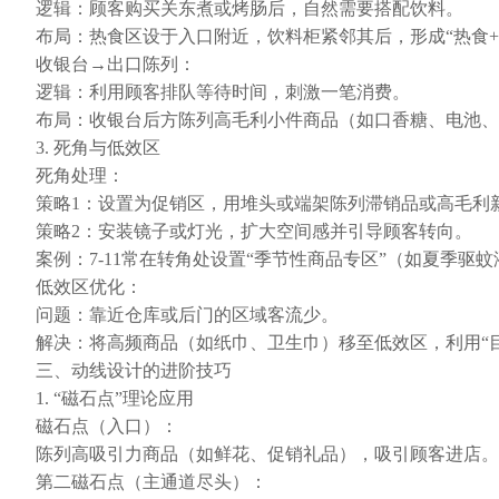
逻辑：顾客购买关东煮或烤肠后，自然需要搭配饮料。
布局：热食区设于入口附近，饮料柜紧邻其后，形成“热食+
收银台→出口陈列：
逻辑：利用顾客排队等待时间，刺激一笔消费。
布局：收银台后方陈列高毛利小件商品（如口香糖、电池、
3. 死角与低效区
死角处理：
策略1：设置为促销区，用堆头或端架陈列滞销品或高毛利
策略2：安装镜子或灯光，扩大空间感并引导顾客转向。
案例：7-11常在转角处设置“季节性商品专区”（如夏季驱
低效区优化：
问题：靠近仓库或后门的区域客流少。
解决：将高频商品（如纸巾、卫生巾）移至低效区，利用“
三、动线设计的进阶技巧
1. “磁石点”理论应用
磁石点（入口）：
陈列高吸引力商品（如鲜花、促销礼品），吸引顾客进店。
第二磁石点（主通道尽头）：