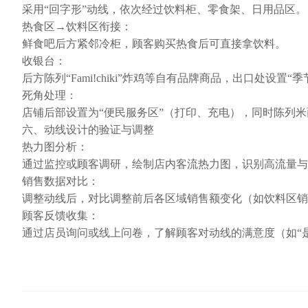
采用“回字形”动线，依次经过饮料柜、零食架、日用品区。
热食区→饮料区衔接：
鲜食吧后方紧邻冷柜，顾客购买热食后可直接拿饮料。
收银台：
后方陈列“Fami!chiki”炸鸡等自有品牌商品，出口处设置“
死角处理：
店铺后部设置为“便民服务区”（打印、充电），同时陈列
六、动线设计的验证与调整
热力图分析：
通过监控或顾客调研，绘制店内客流热力图，识别高流量与
销售数据对比：
调整动线后，对比调整前后各区域销售额变化（如饮料区销
顾客反馈收集：
通过店员询问或线上问卷，了解顾客对动线的满意度（如“