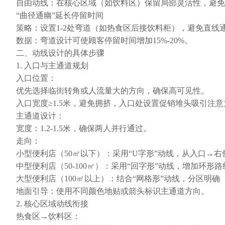
自由动线：在核心区域（如饮料区）保留局部灵活性，避免
“曲径通幽”延长停留时间
策略：设置1-2处弯道（如热食区后接饮料柜），避免直线
数据：弯道设计可使顾客停留时间增加15%-20%。
二、动线设计的具体步骤
1. 入口与主通道规划
入口位置：
优先选择临街转角或人流量大的方向，确保高可见性。
入口宽度≥1.5米，避免拥挤，入口处设置促销堆头吸引注意
主通道设计：
宽度：1.2-1.5米，确保两人并行通过。
走向：
小型便利店（50㎡以下）：采用“U字形”动线，从入口→
中型便利店（50-100㎡）：采用“回字形”动线，增加环形
大型便利店（100㎡以上）：结合“网格形”动线，分区明
地面引导：使用不同颜色地贴或箭头标识主通道方向。
2. 核心区域动线衔接
热食区→饮料区：