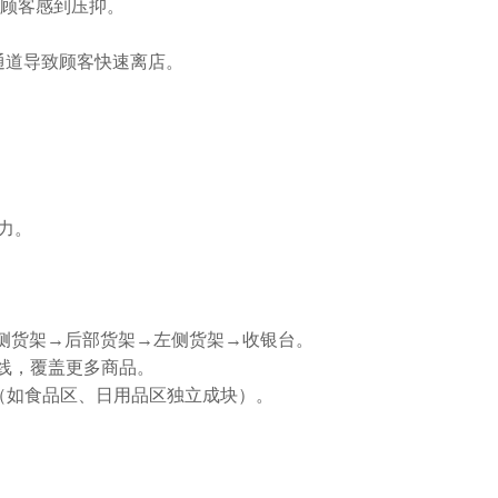
顾客感到压抑。
通道导致顾客快速离店。
力。
右侧货架→后部货架→左侧货架→收银台。
路线，覆盖更多商品。
确（如食品区、日用品区独立成块）。