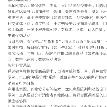
高频刚需品：确保饮料、零食、日用品等品类齐全，且陈列
鲜食占比提升：增加便当、饭团、关东煮等鲜食，满足上班
准确推送：基于消费数据（如购买频次、品类偏好）推送个
社交媒体互动：通过抖音、小红书等平台发布新品试用、门
线上商城：开发小程序或APP，支持线上下单、到店自提
主题促销活动
节日营销：春节推出“年货礼盒”，情人节设置“情侣套餐”
限时折扣：每日特定时段（如下午3-5点）对鲜食进行打折
联名活动：与热门IP、品牌合作推出限量商品（如罗森×Hello
五、数字化运营：数据驱动决策
智能补货系统
通过销售数据预测商品需求，自动生成补货订单，避免缺货
示例：7-11的“单品管理”系统，准确到每个SKU的库存和
消费者行为分析
利用热力图、购物篮分析等技术，优化商品陈列和动线设计
示例：全家通过分析消费者购物路径，将鲜食区调整至入口
供应链协同