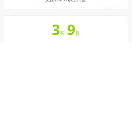
3
9
区+
县
辐射临沂三区九县
合作品牌
卖可与国内上百家知名快消品企业成为战略合作伙伴